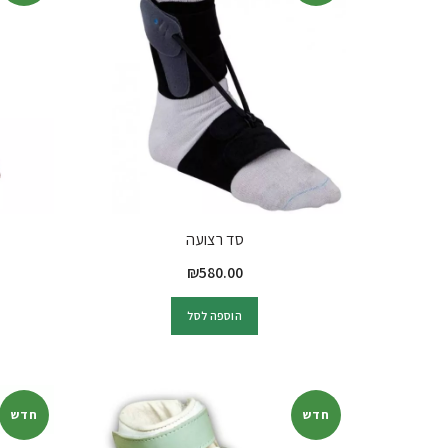
סד רצועה
₪
580.00
הוספה לסל
חדש
חדש