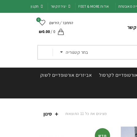
יה מאובטחת
אודות FEET & MORE
יצירת קשר
תקנון
0
התחבר / הירשם
 קשר
₪
0.00
/
0
בחר קטגוריה
ורטופדיים לקרסול
אביזרים אורטופדיים לשוק
סינון
ממוין
מציגים את כל ⁦11⁩ התוצאות
לפי
דירוג
ממוצע
חדש