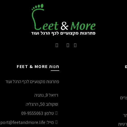
חנות FEET & MORE
פתרונות מקצועיים לכף הרגל ועוד
רזיאל 9, נתניה
רים
סוקולוב 50, הרצליה
טלפון: 09-9555063
תר
מייל: ‫support@feetandmore.life‬
רטיות